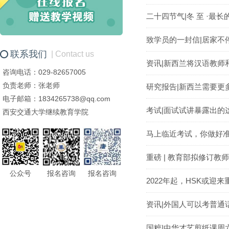
二十四节气|冬 至 ·最长
致学员的一封信|居家不
联系我们
| Contact us
资讯|新西兰将汉语教师
咨询电话：029-82657005
负责老师：张老师
研究报告|新西兰需要更
电子邮箱：1834265738@qq.com
考试|面试试讲暴露出的
西安交通大学继续教育学院
马上临近考试，你做好
重磅 | 教育部拟修订
公众号
报名咨询
报名咨询
2022年起，HSK或迎
资讯|外国人可以考普通
国粹|中华才艺剪纸课周