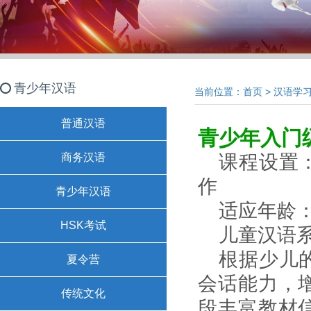
青少年汉语
当前位置：
首页
>
汉语学
普通汉语
青少年入门
商务汉语
课程设置
作
青少年汉语
适应年龄：
HSK考试
儿童汉语
根据少儿
夏令营
会话能力，
传统文化
段丰富教材